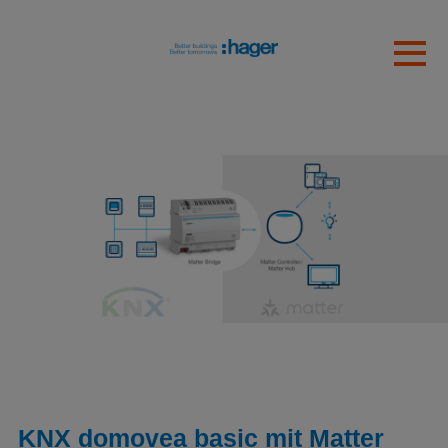
Skip to main content
Erkannte Zeitzone
Toggl
hager
OK
KNX domovea basic mit Matter